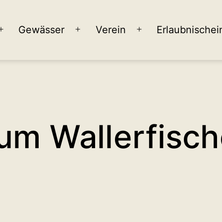
Gewässer
Verein
Erlaubnischei
Menü
Menü
Menü
öffnen
öffnen
öffnen
um Wallerfisc