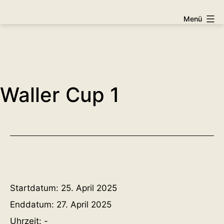
Zum
Fischereiverein
Menü
Inhalt
e.V.
springen
Neunburg
vorm
Wald
Waller Cup 1
Startdatum:
25. April 2025
Enddatum:
27. April 2025
Uhrzeit:
-