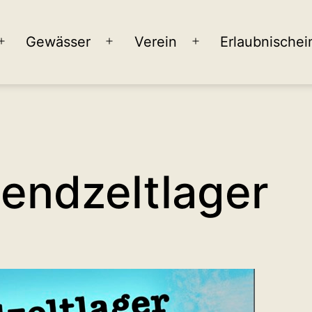
Gewässer
Verein
Erlaubnischei
Menü
Menü
Menü
öffnen
öffnen
öffnen
gendzeltlager